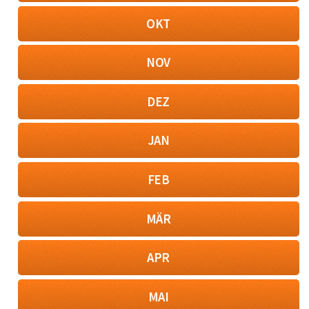
OKT
NOV
DEZ
JAN
FEB
MÄR
APR
MAI