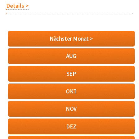
Details >
Nächster Monat >
AUG
SEP
OKT
NOV
DEZ