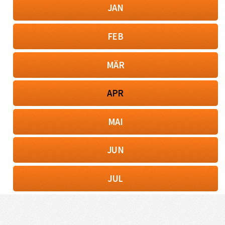
JAN
FEB
MÄR
APR
MAI
JUN
JUL